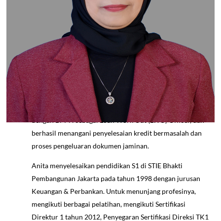
PT BPR Ciledug Dhana Semesta sejak tahun 2007 hingga
30 Januari 2025, Selanjutnya menjabat sebagai Direktur
Operasional YMFK di PT BPR Ciledug Dhana Semesta
sejak 31 Januari 2025 sampai sekarang . Memiliki
pengalaman lebih dari 30 tahun di industri perbankan, ia
memulai kariernya sebagai Supervisor di Bank Aken pada
tahun 1990, kemudian menempati berbagai posisi seperti
Teller, Bagian Kredit, dan PJS Kepala Cabang Pembantu
Pamulang. Pada tahun 1999 hingga 2004, bergabung
dengan BPPN sebagai Loan Work Out (LWO) Officer, dan
berhasil menangani penyelesaian kredit bermasalah dan
proses pengeluaran dokumen jaminan.
Anita menyelesaikan pendidikan S1 di STIE Bhakti
Pembangunan Jakarta pada tahun 1998 dengan jurusan
Keuangan & Perbankan. Untuk menunjang profesinya,
mengikuti berbagai pelatihan, mengikuti Sertifikasi
Direktur 1 tahun 2012, Penyegaran Sertifikasi Direksi TK1