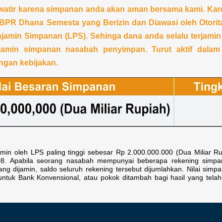
awatir karena simpanan anda akan aman bersama kami. Kar
BPR Dhana Semesta yang Berizin dan Diawasi oleh Otorit
jamin Simpanan (LPS). Sehinga dana anda selalu terjamin
jamin simpanan nasabah penyimpan. Turut aktif dalam m
ngan kebijakan.
amin oleh LPS paling tinggi sebesar Rp 2.000.000.000 (Dua Miliar R
08. Apabila seorang nasabah mempunyai beberapa rekening simp
g dijamin, saldo seluruh rekening tersebut dijumlahkan. Nilai simpa
ntuk Bank Konvensional, atau pokok ditambah bagi hasil yang tela