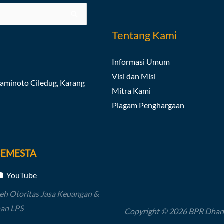
Tentang Kami
Informasi Umum
Visi dan Misi
oaminoto Ciledug, Karang
Mitra Kami
Piagam Penghargaan
SEMESTA
YouTube
leh Otoritas Jasa Keuangan &
nan LPS
Copyright © 2026 BPR Dhan