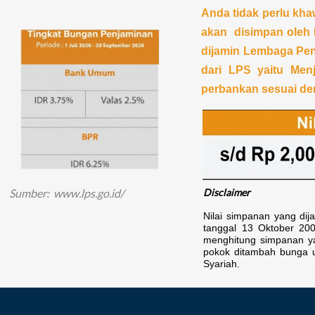
Anda tidak perlu kh
akan disimpan oleh 
dijamin Lembaga Pen
dari LPS yaitu Men
perbankan sesuai de
Sumber: www.lps.go.id/
Disclaimer
Nilai simpanan yang dij
tanggal 13 Oktober 20
menghitung simpanan yan
pokok ditambah bunga u
Syariah.