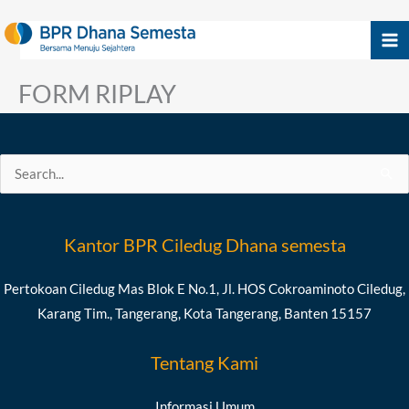
Skip
to
content
FORM RIPLAY
Search
for:
Kantor BPR Ciledug Dhana semesta
Pertokoan Ciledug Mas Blok E No.1, Jl. HOS Cokroaminoto Ciledug,
Karang Tim., Tangerang, Kota Tangerang, Banten 15157
Tentang Kami
Informasi Umum