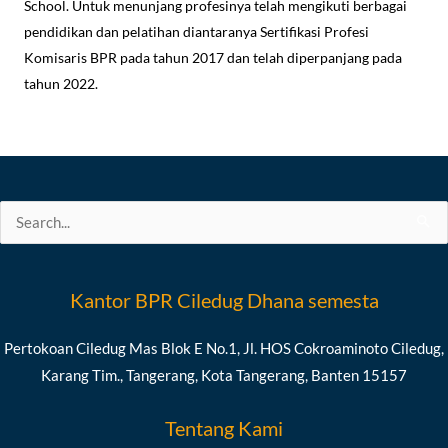
School. Untuk menunjang profesinya telah mengikuti berbagai
pendidikan dan pelatihan diantaranya Sertifikasi Profesi
Komisaris BPR pada tahun 2017 dan telah diperpanjang pada
tahun 2022.
Search
for:
Kantor BPR Ciledug Dhana semesta
Pertokoan Ciledug Mas Blok E No.1, Jl. HOS Cokroaminoto Ciledug,
Karang Tim., Tangerang, Kota Tangerang, Banten 15157
Tentang Kami