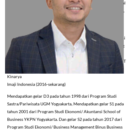
Berpengalaman lebih dari 14 tahun sebagai Marketing, dalam hal
pengembangan merk, aktivitas branding, marketing, komunikasi,
digital perusahaan, penyusunan, penggunaan, dan monitor
anggaran departemen marketing.
Meniti karier dari Perusahaan Toyota Rent a Car – TRAC sebagai
Sales & Marketing Supervisor (2002-2003), kemudian Marketing
Manager Philips Indonesia (2003-2011), Head of Marketing PT
AXA Services Indonesia (2011-2013), Chief Marketing Officer PT
Zurich Topas Life (2013-2016), Chief Executive Officer PT
Kinarya
Imaji Indonesia (2016-sekarang)
Mendapatkan gelar D3 pada tahun 1998 dari Program Studi
Sastra/Pariwisata UGM Yogyakarta, Mendapatkan gelar S1 pada
tahun 2001 dari Program Studi Ekonomi/ Akuntansi School of
Business YKPN Yogyakarta. Dan gelar S2 pada tahun 2017 dari
Program Studi Ekonomi/ Business Management Binus Business