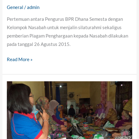
General
/
admin
Pertemuan antara Pengurus BPR Dhana Semesta dengan
Kelompok Nasabah untuk menjalin silaturahmi sekaligus
pemberian Piagam Penghargaan kepada Nasabah dilakukan
pada tanggal 26 Agustus 2015.
Read More »
EDUKASI
MASYARAKAT
KOTA
TANGERANG