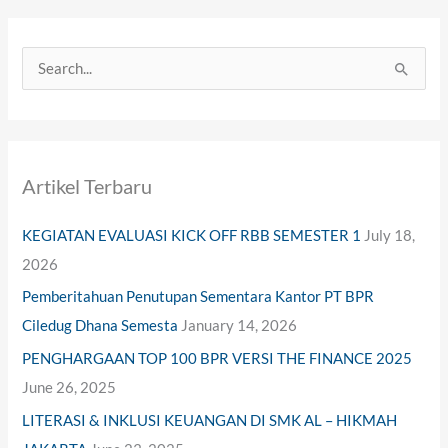
S
e
a
r
Artikel Terbaru
c
h
KEGIATAN EVALUASI KICK OFF RBB SEMESTER 1
July 18,
f
2026
o
Pemberitahuan Penutupan Sementara Kantor PT BPR
r
Ciledug Dhana Semesta
January 14, 2026
:
PENGHARGAAN TOP 100 BPR VERSI THE FINANCE 2025
June 26, 2025
LITERASI & INKLUSI KEUANGAN DI SMK AL – HIKMAH