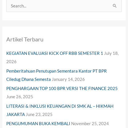
S
e
a
r
Artikel Terbaru
c
h
KEGIATAN EVALUASI KICK OFF RBB SEMESTER 1
July 18,
f
2026
o
Pemberitahuan Penutupan Sementara Kantor PT BPR
r
Ciledug Dhana Semesta
January 14, 2026
:
PENGHARGAAN TOP 100 BPR VERSI THE FINANCE 2025
June 26, 2025
LITERASI & INKLUSI KEUANGAN DI SMK AL – HIKMAH
JAKARTA
June 23, 2025
PENGUMUMAN BUKA KEMBALI
November 25, 2024