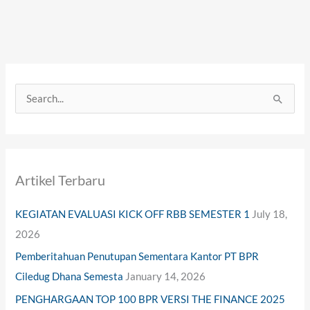
S
e
a
r
Artikel Terbaru
c
h
KEGIATAN EVALUASI KICK OFF RBB SEMESTER 1
July 18,
f
2026
o
Pemberitahuan Penutupan Sementara Kantor PT BPR
r
Ciledug Dhana Semesta
January 14, 2026
:
PENGHARGAAN TOP 100 BPR VERSI THE FINANCE 2025