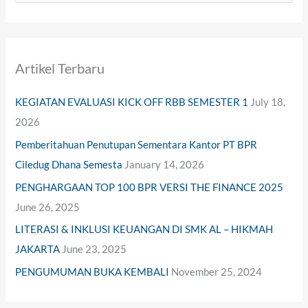
e
a
r
Artikel Terbaru
c
h
KEGIATAN EVALUASI KICK OFF RBB SEMESTER 1
July 18,
f
2026
o
Pemberitahuan Penutupan Sementara Kantor PT BPR
r
Ciledug Dhana Semesta
January 14, 2026
:
PENGHARGAAN TOP 100 BPR VERSI THE FINANCE 2025
June 26, 2025
LITERASI & INKLUSI KEUANGAN DI SMK AL – HIKMAH
JAKARTA
June 23, 2025
PENGUMUMAN BUKA KEMBALI
November 25, 2024