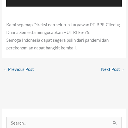
Kami segenap Direksi dan seluruh karyawan PT. BPR Ciledug
Dhana Semesta mengucapkan HUT RI ke-75.
Semoga Indonesia dapat segera pulih dari pandemi dan
perekonomian dapat bangkit kembali.
←
Previous Post
Next Post
→
S