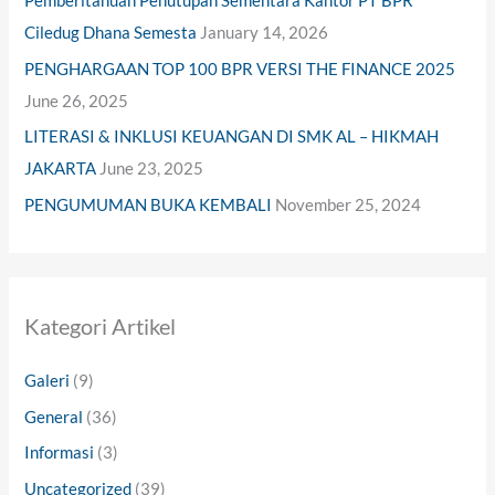
Pemberitahuan Penutupan Sementara Kantor PT BPR
r
Ciledug Dhana Semesta
January 14, 2026
:
PENGHARGAAN TOP 100 BPR VERSI THE FINANCE 2025
June 26, 2025
LITERASI & INKLUSI KEUANGAN DI SMK AL – HIKMAH
JAKARTA
June 23, 2025
PENGUMUMAN BUKA KEMBALI
November 25, 2024
Kategori Artikel
Galeri
(9)
General
(36)
Informasi
(3)
Uncategorized
(39)