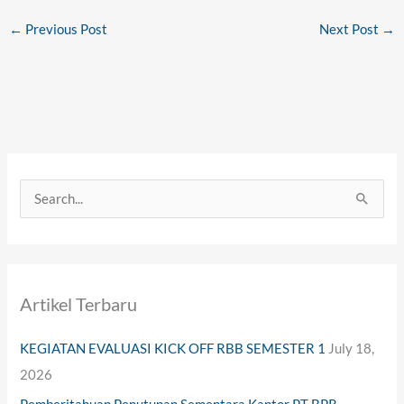
←
Previous Post
Next Post
→
S
e
a
r
Artikel Terbaru
c
h
KEGIATAN EVALUASI KICK OFF RBB SEMESTER 1
July 18,
f
2026
o