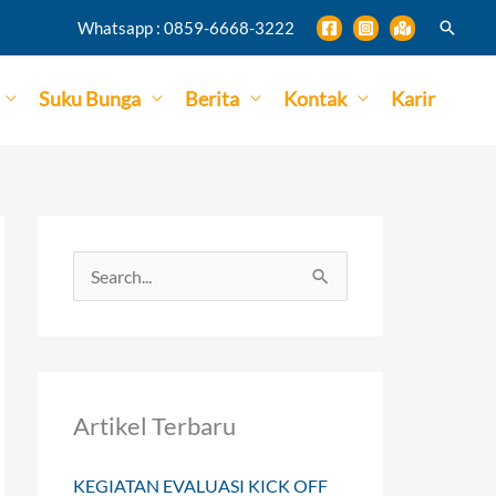
Search
Whatsapp : 0859-6668-3222
Suku Bunga
Berita
Kontak
Karir
S
e
a
r
Artikel Terbaru
c
h
KEGIATAN EVALUASI KICK OFF
f