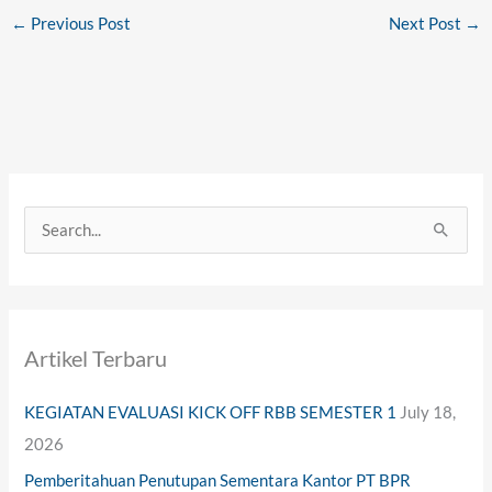
←
Previous Post
Next Post
→
S
e
a
r
Artikel Terbaru
c
h
KEGIATAN EVALUASI KICK OFF RBB SEMESTER 1
July 18,
f
2026
o
Pemberitahuan Penutupan Sementara Kantor PT BPR
r