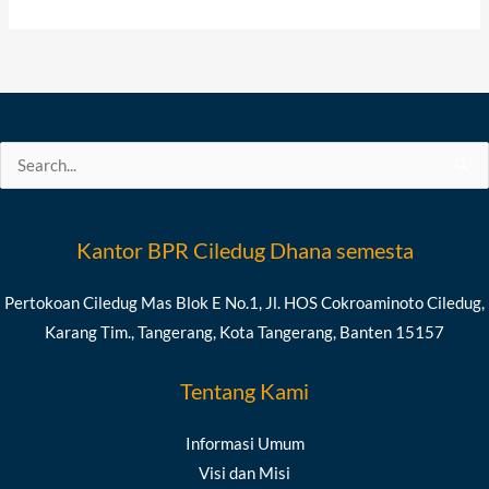
Search
for:
Kantor BPR Ciledug Dhana semesta
Pertokoan Ciledug Mas Blok E No.1, Jl. HOS Cokroaminoto Ciledug,
Karang Tim., Tangerang, Kota Tangerang, Banten 15157
Tentang Kami
Informasi Umum
Visi dan Misi