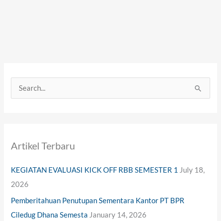
S
e
a
r
Artikel Terbaru
c
h
KEGIATAN EVALUASI KICK OFF RBB SEMESTER 1
July 18,
f
2026
o
Pemberitahuan Penutupan Sementara Kantor PT BPR
r
Ciledug Dhana Semesta
January 14, 2026
: