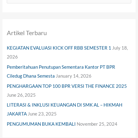
e
a
r
Artikel Terbaru
c
h
KEGIATAN EVALUASI KICK OFF RBB SEMESTER 1
July 18,
f
2026
o
Pemberitahuan Penutupan Sementara Kantor PT BPR
r
Ciledug Dhana Semesta
January 14, 2026
:
PENGHARGAAN TOP 100 BPR VERSI THE FINANCE 2025
June 26, 2025
LITERASI & INKLUSI KEUANGAN DI SMK AL – HIKMAH
JAKARTA
June 23, 2025
PENGUMUMAN BUKA KEMBALI
November 25, 2024