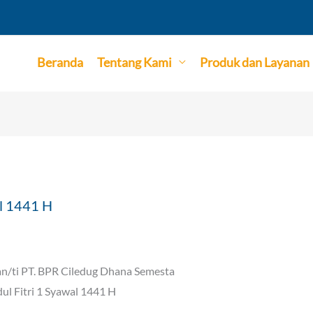
Beranda
Tentang Kami
Produk dan Layanan
al 1441 H
n/ti PT. BPR Ciledug Dhana Semesta
l Fitri 1 Syawal 1441 H