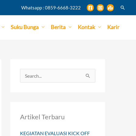
Search
Whatsapp : 0859-6668-3222
Suku Bunga
Berita
Kontak
Karir
S
e
a
r
Artikel Terbaru
c
h
KEGIATAN EVALUASI KICK OFF
f