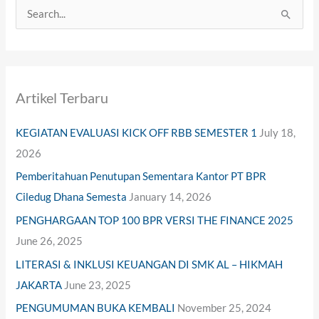
S
e
a
r
Artikel Terbaru
c
h
KEGIATAN EVALUASI KICK OFF RBB SEMESTER 1
July 18,
f
2026
o
Pemberitahuan Penutupan Sementara Kantor PT BPR
r
Ciledug Dhana Semesta
January 14, 2026
:
PENGHARGAAN TOP 100 BPR VERSI THE FINANCE 2025
June 26, 2025
LITERASI & INKLUSI KEUANGAN DI SMK AL – HIKMAH
JAKARTA
June 23, 2025
PENGUMUMAN BUKA KEMBALI
November 25, 2024